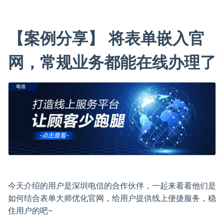
【案例分享】 将表单嵌入官
网，常规业务都能在线办理了
今天介绍的用户是深圳电信的合作伙伴，一起来看看他们是
如何结合表单大师优化官网，给用户提供线上便捷服务，稳
住用户的吧~