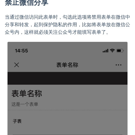
禁止微信分享
当通过微信访问此表单时，勾选此选项将禁用表单在微信中
分享和转发，起到保护隐私的作用，比如将表单放在微信公
众号内，这样就必须关注公众号才能填写表单了。