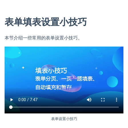
表单填表设置小技巧
本节介绍一些常用的表单设置小技巧。
表单设置小技巧