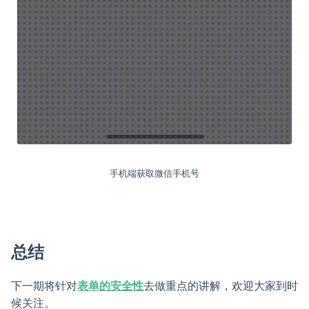
手机端获取微信手机号
总结
下一期将针对
表单的安全性
去做重点的讲解，欢迎大家到时
候关注。