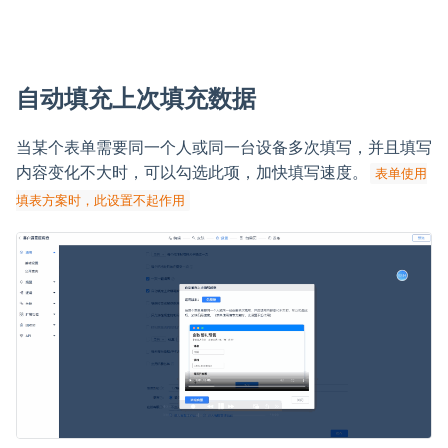
自动填充上次填充数据
当某个表单需要同一个人或同一台设备多次填写，并且填写
内容变化不大时，可以勾选此项，加快填写速度。
表单使用
填表方案时，此设置不起作用