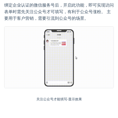
绑定企业认证的微信服务号后，开启此功能，即可实现访问
表单时需先关注公众号才可填写，有利于公众号涨粉。 主
要用于客户营销，需要引流到公众号的场景。
关注公众号才能填写-显示效果