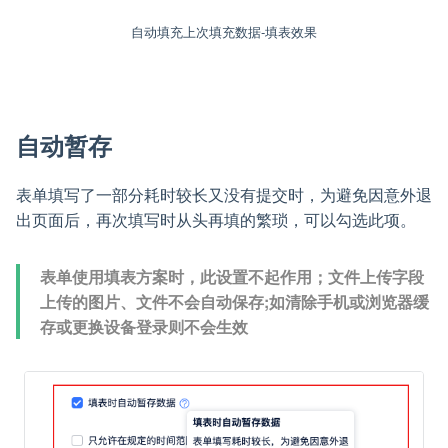
自动填充上次填充数据-填表效果
自动暂存
表单填写了一部分耗时较长又没有提交时，为避免因意外退
出页面后，再次填写时从头再填的繁琐，可以勾选此项。
表单使用填表方案时，此设置不起作用；文件上传字段
上传的图片、文件不会自动保存;如清除手机或浏览器缓
存或更换设备登录则不会生效