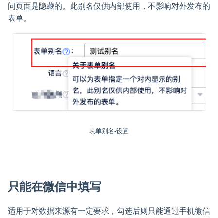
问页面是隐藏的。此别名仅供内部使用，不影响对外发布的
表单。
表单别名-设置
只能在微信中填写
适用于对数据来源有一定要求，勾选后则只能通过手机微信