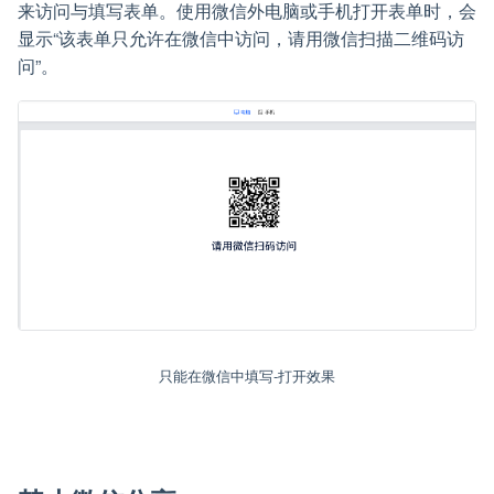
来访问与填写表单。使用微信外电脑或手机打开表单时，会
显示“该表单只允许在微信中访问，请用微信扫描二维码访
问”。
只能在微信中填写-打开效果