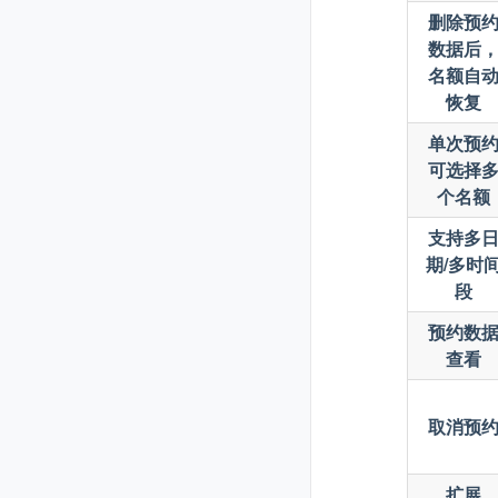
删除预
数据后
名额自
恢复
单次预
可选择
个名额
支持多
期/多时
段
预约数
查看
取消预
扩展